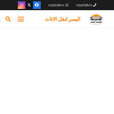
0559698102
0559698102
اليسر لنقل الاثاث