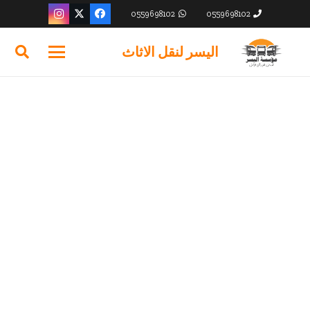
0559698102
0559698102
اليسر لنقل الاثاث