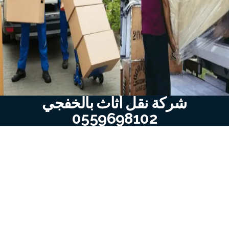
شركة نقل أثاث بالخفجي
0559698102