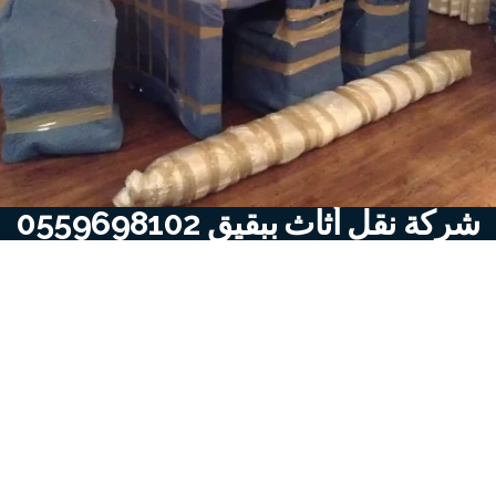
شركة نقل أثاث ببقيق 0559698102