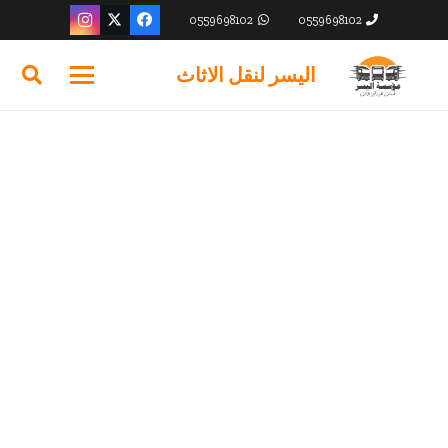
0559698102
0559698102
اليسر لنقل الاثاث