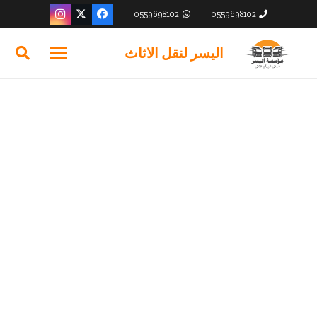
0559698102
0559698102
اليسر لنقل الاثاث