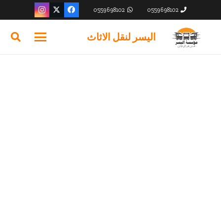
0559698102
0559698102
اليسر لنقل الاثاث