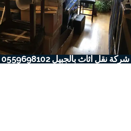
شركة نقل اثاث بالجبيل 0559698102