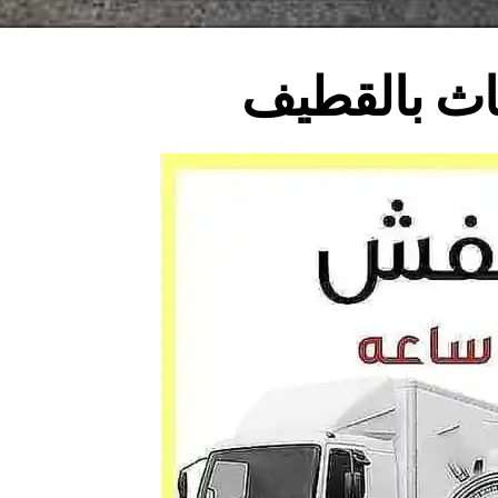
اث بالقطيف