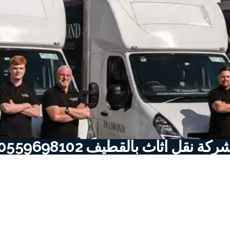
ركة نقل اثاث بالقطيف 0559698102