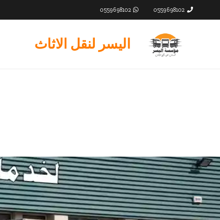
0559698102
0559698102
اليسر لنقل الاثاث