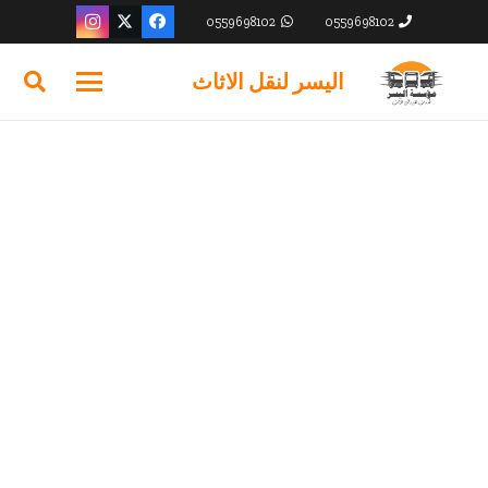
0559698102
0559698102
اليسر لنقل الاثاث