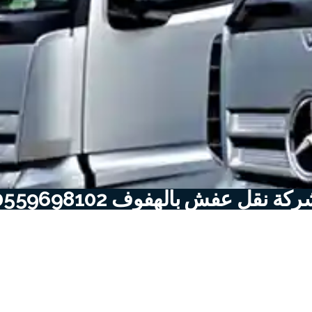
كة نقل عفش بالهفوف 0559698102