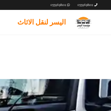
0559698102
0559698102
اليسر لنقل الاثاث