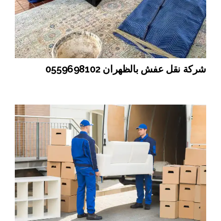
شركة نقل عفش بالظهران 0559698102