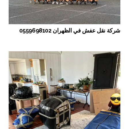
شركة نقل عفش في الظهران 0559698102