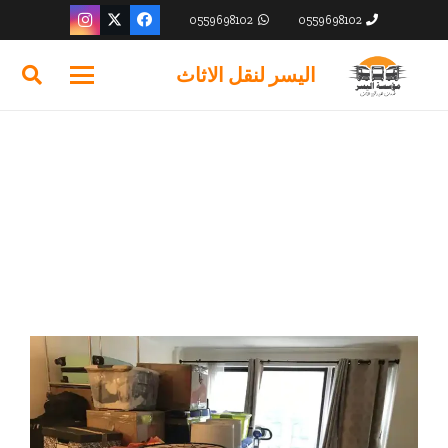
0559698102
0559698102
اليسر لنقل الاثاث