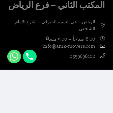
المكتب الثاني – فرع الرياض
الرياض – حي النسيم الشرقي – شارع الإمام
الشافعي
8:00 صباحاً – 9:00 مساءً
info@amk-movers.com
0559698102
المكتب الثالث – فرع جدة
جدة – حي الصفا – شارع الأمير ماجد،
مقابل مول الصيرفي