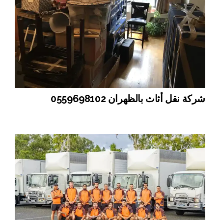
شركة نقل أثاث بالظهران 0559698102