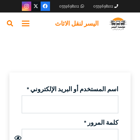
0559698102
0559698102
اليسر لنقل الاثاث
مطلوبة
اسم المستخدم أو البريد الإلكتروني
*
مطلوبة
كلمة المرور
*