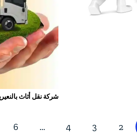
شركة نقل أثاث بالنعيرية 9698102
6
…
4
3
2