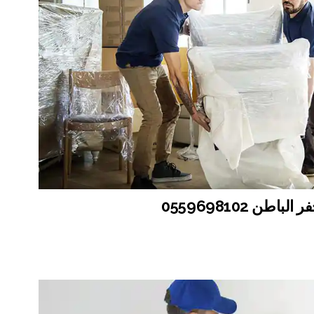
ن 0559698102