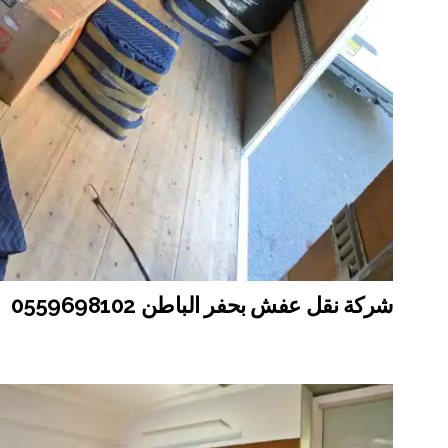
شركة نقل عفش بحفر الباطن 0559698102