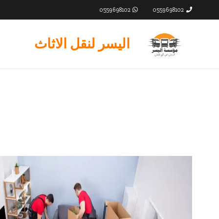
0559698102
0559698102
اليسر لنقل الاثاث