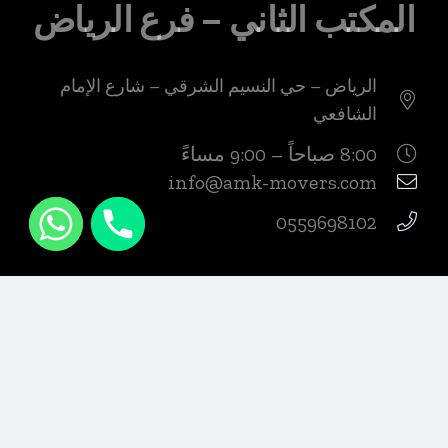
المكتب الثاني – فرع الرياض
الرياض – حي النسيم الشرقي – شارع الإمام
الشافعي
8:00 صباحاً – 9:00 مساءً
info@amk-movers.com
0559698102
المكتب الثالث – فرع جدة
جدة – حي الصفا – شارع الأمير ماجد،
مقابل مول الصيرفي