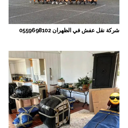
شركة نقل عفش في الظهران 0559698102