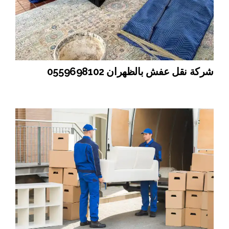
شركة نقل عفش بالظهران 0559698102