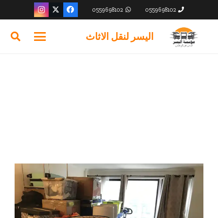
0559698102
0559698102
اليسر لنقل الاثاث