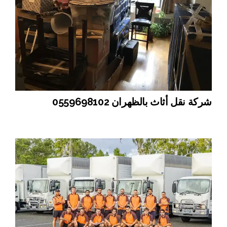
شركة نقل أثاث بالظهران 0559698102