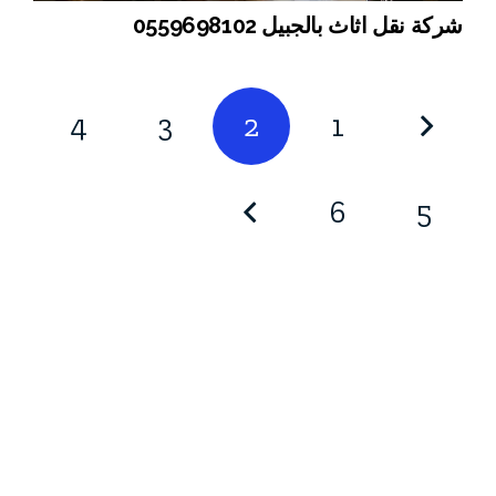
شركة نقل اثاث بالجبيل 0559698102
4
3
2
1
6
5