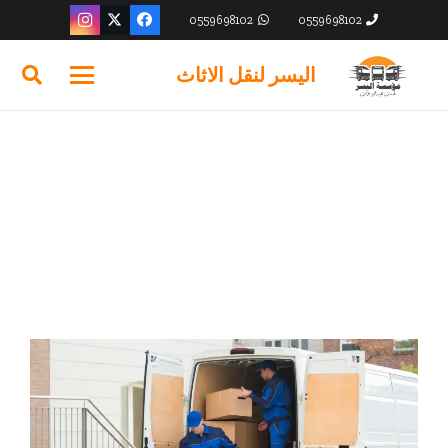
0559698102
0559698102
اليسر لنقل الاثاث