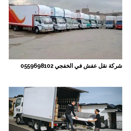
شركة نقل عفش في الخفجي 0559698102